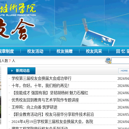
|
|
|
|
规章制度
校友活动
校友捐赠
校友风采
回 忆 
线人数
7
人
新闻动态
学校第三届校友会换届大会成功举行
·
2024/04
十年，你好。十年，我们相约再见！
·
2024/06
【技能成才 强国有我】坚韧胡杨树 魅力石榴红
·
2024/06
优秀校友回到教育与艺术学院作专题讲座
·
2024/06
王梓鸣：向上向善 筑梦研途
·
2024/06
【职业教育活动月】校友马丽华分享软件技术前沿
·
2024/05
2024年4月19日学校第三届校友会换届大会，各院
·
2024/04
建筑工程学院举行校友会系列活动