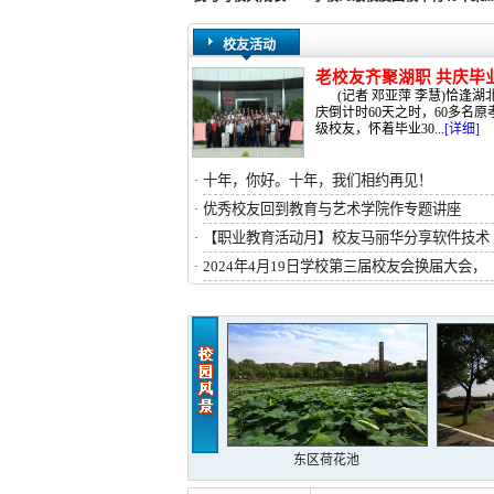
校友活动
老校友齐聚湖职 共庆毕
(记者 邓亚萍 李慧)恰逢
庆倒计时60天之时，60多名原
级校友，怀着毕业30...
[详细]
十年，你好。十年，我们相约再见！
·
优秀校友回到教育与艺术学院作专题讲座
·
【职业教育活动月】校友马丽华分享软件技术
·
2024年4月19日学校第三届校友会换届大会，
·
翠湖林荫园
东区荷花池