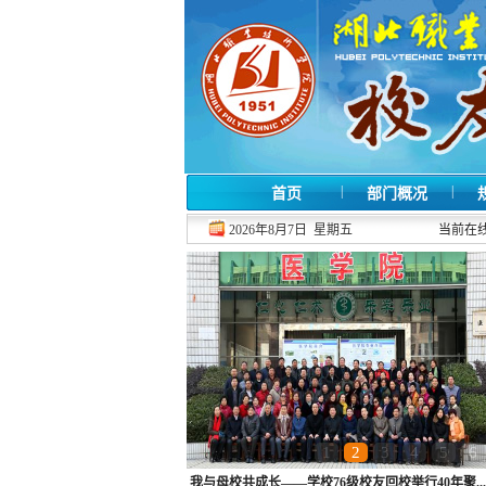
|
|
首页
部门概况
2026年8月7日 星期五
当前在
1
2
3
4
5
6
我与母校共成长——学校76级校友回校举行40年聚...