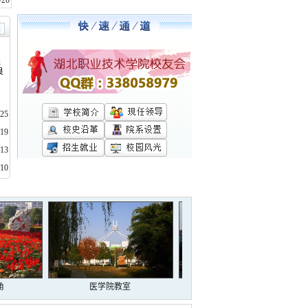
/20
程
良
/25
/19
/13
/10
角
医学院教室
东区校园广场