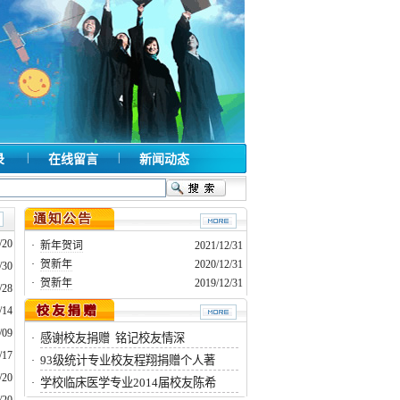
|
|
录
在线留言
新闻动态
/20
·
新年贺词
2021/12/31
·
贺新年
2020/12/31
/30
·
贺新年
2019/12/31
/28
/14
/09
感谢校友捐赠 铭记校友情深
·
/17
93级统计专业校友程翔捐赠个人著
·
/20
学校临床医学专业2014届校友陈希
·