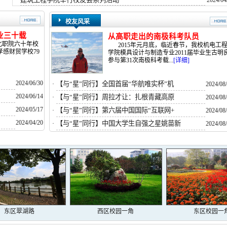
·
2024/04
校友风采
业三十载
从高职走出的南极科考队员
湖北职院六十年校
2015年元月底，临近春节，我校机电工
孝感财贸学校79
学院模具设计与制造专业2011届毕业生古明
参与第31次南极科考载...
[详细]
2024/06/30
【与“星”同行】全国首届“华航唯实杯”机
·
2024/08
2024/06/14
【与“星”同行】周拉才让：扎根青藏高原
·
2024/08
2024/05/17
【与“星”同行】第六届中国国际“互联网+
·
2024/08
2024/04/20
【与“星”同行】中国大学生自强之星姚苗新
·
2024/08
东区翠湖路
西区校园一角
东区校园一