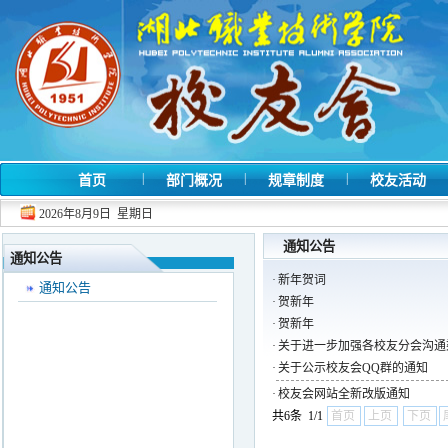
|
|
|
首页
部门概况
规章制度
校友活动
2026年8月9日 星期日
通知公告
通知公告
·
新年贺词
通知公告
·
贺新年
·
贺新年
·
关于进一步加强各校友分会沟通
·
关于公示校友会QQ群的通知
·
校友会网站全新改版通知
共6条 1/1
首页
上页
下页